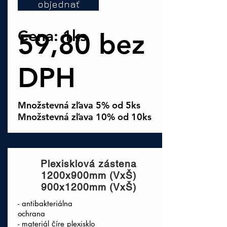
objednať
Cena: 1ks
59,80 bez
DPH
Množstevná zľava 5% od 5ks
Množstevná zľava 10% od 10ks
Plexisklová zástena
1200x900mm (VxŠ)
900x1200mm (VxŠ)
- antibakteriálna
ochrana
- materiál číre plexisklo