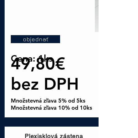
objednať
Cena: 1ks
49,80€
bez DPH
Množstevná zľava 5% od 5ks
Množstevná zľava 10% od 10ks
Plexisklová zástena