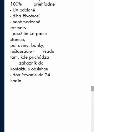
100% priehľadné
- UV odoloné
- dlhá životnosť
- neobmedzené
rozmery
- použitie čerpacie
stanice,
potraviny, banky,
reštaurácie - všade
tam, kde prichádza
zákazník do
kontaktu s obsluhou
- doručovanie do 24
hodín