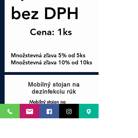
bez DPH
Cena: 1ks
Množstevná zľava 5% od 5ks
Množstevná zľava 10% od 10ks
Mobilný stojan na
dezinfekciu rúk
Mobilný stojan na
dezinfekciu rúk pomáha
a zabraňuje šíreniu
vírusov na
miestach, kde je
zvýšená frekvencia