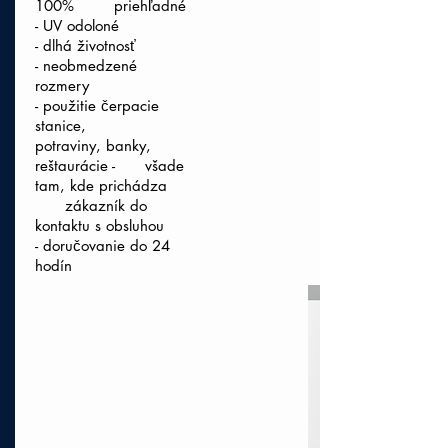
100% priehľadné
- UV odoloné
- dlhá životnosť
- neobmedzené
rozmery
- použitie čerpacie
stanice,
potraviny, banky,
reštaurácie - všade
tam, kde prichádza
zákazník do
kontaktu s obsluhou
- doručovanie do 24
hodín