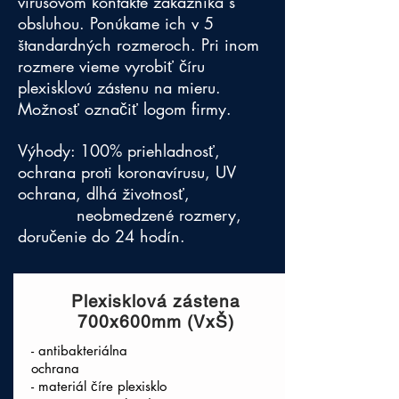
vírusovom kontakte zákazníka s
obsluhou. Ponúkame ich v 5
štandardných rozmeroch. Pri inom
rozmere vieme vyrobiť číru
plexisklovú zástenu na mieru.
Možnosť označiť logom firmy.
Výhody: 100% priehladnosť,
ochrana proti koronavírusu, UV
ochrana, dlhá životnosť,
neobmedzené rozmery,
doručenie do 24 hodín.
Plexisklová zástena
700x600mm (VxŠ)
- antibakteriálna
ochrana
- materiál číre plexisklo