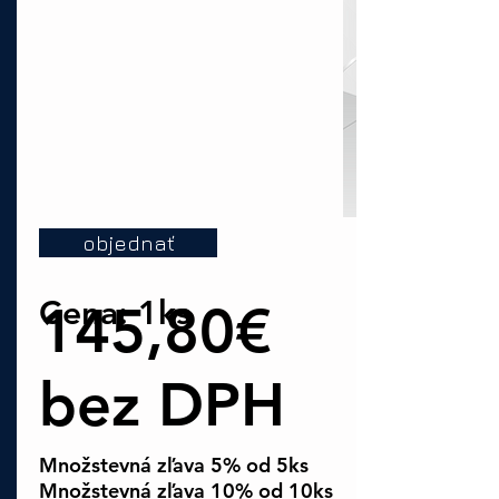
objednať
Cena: 1ks
145,80€
bez DPH
Množstevná zľava 5% od 5ks
Množstevná zľava 10% od 10ks