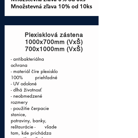
Množstevná zľava 10% od 10ks
Plexisklová zástena
1000x700mm (VxŠ)
700x1000mm (VxŠ)
- antibakteriálna
ochrana
- materiál číre plexisklo
100% priehľadné
- UV odoloné
- dlhá životnosť
- neobmedzené
rozmery
- použitie čerpacie
stanice,
potraviny, banky,
reštaurácie - všade
tam, kde prichádza